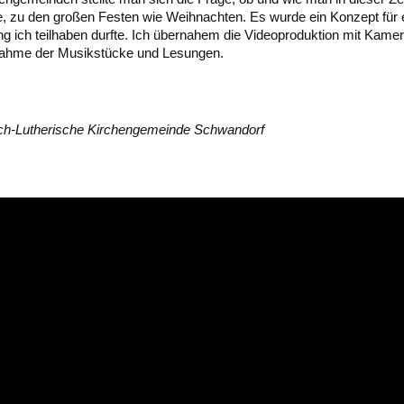
e, zu den großen Festen wie Weihnachten. Es wurde ein Konzept für e
ng ich teilhaben durfte. Ich übernahem die Videoproduktion mit Kame
fnahme der Musikstücke und Lesungen.
ch-Lutherische Kirchengemeinde Schwandorf